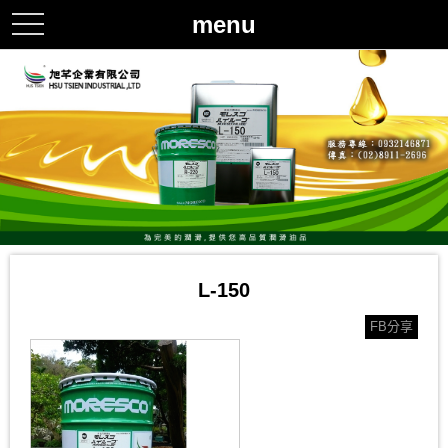
menu
toggle
navigation
L-150
FB分享