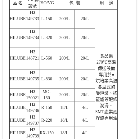
品 名
ISO/VG
包 裝
用 途
證號
H2
HILUBE
149733
L-150
200/L
20/L
H2
HILUBE
149734
L-320
200/L
20/L
H2
食品業
HILUBE
148721
L-560
200/L
20/L
270℃高溫
傳送設備
H2
專用於●
HILUBE
149735
L-830
200/L
20/L
烘培業高溫
各型式的
H2
MO-
隧道爐、搖
HILUBE
200/L
20/L
150021
150
籃爐等鏈條
H2
潤滑。
HILUBE
R-150
18/L
4/L
149736
SMT產業廻
H2
焊爐專用油
HILUBE
R-220
18/L
4/L
149737
H2
HILUBE
RX-150
18/L
4/L
149739