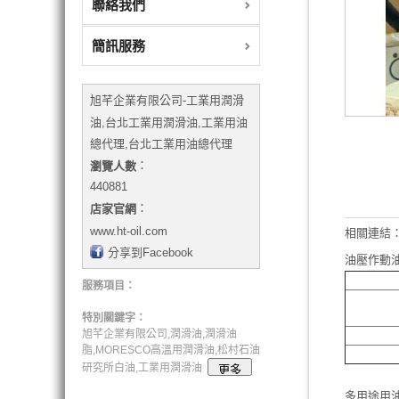
聯絡我們
簡訊服務
旭芊企業有限公司-工業用潤滑
油,台北工業用潤滑油,工業用油
總代理,台北工業用油總代理
：
瀏覽人數
440881
：
店家官網
www.ht-oil.com
相關連結
分享到Facebook
油壓作動
服務項目：
特別關鍵字：
旭芊企業有限公司,潤滑油,潤滑油
脂,MORESCO高溫用潤滑油,松村石油
研究所白油,工業用潤滑油
多用途用