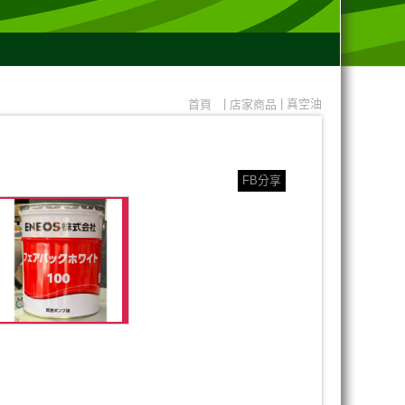
|
| 真空油
首頁
店家商品
FB分享