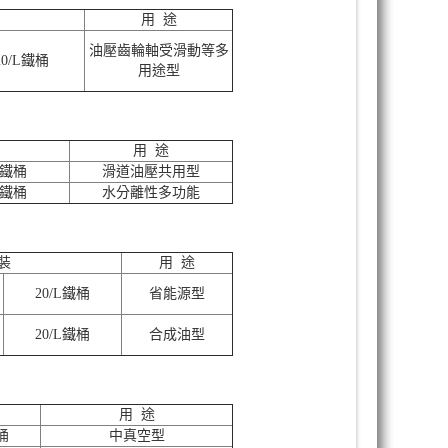
用 途
油壓齒輪軸受滑動等多
20/L鐵桶
用途型
用 途
L鐵桶
滑道油壓共用型
L鐵桶
水分離性多功能
裝
用 途
20/L鐵桶
省能源型
20/L鐵桶
合成油型
用 途
鐵桶
中真空型