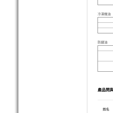
冷凍機油
防鏽油
產品問
姓名