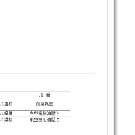
用 途
0/L鐵桶
耐磨耗型
0/L鐵桶
各型電梯油壓油
0/L鐵桶
航空機用油壓油