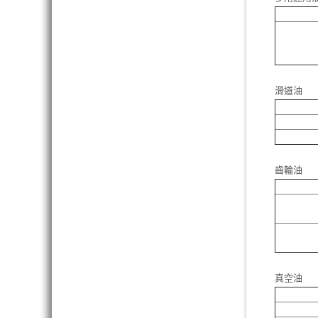
滑道油
齒輪油
真空油