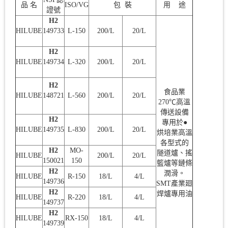
品 名
ISO/VG
包 裝
用 途
證號
H2
HILUBE
149733
L-150
200/L
20/L
H2
HILUBE
149734
L-320
200/L
20/L
H2
食品業
HILUBE
148721
L-560
200/L
20/L
270℃高溫
傳送設備
H2
專用於●
HILUBE
149735
L-830
200/L
20/L
烘培業高溫
各型式的
H2
MO-
隧道爐、搖
HILUBE
200/L
20/L
150021
150
籃爐等鏈條
H2
潤滑。
HILUBE
R-150
18/L
4/L
149736
SMT產業廻
H2
焊爐專用油
HILUBE
R-220
18/L
4/L
149737
H2
HILUBE
RX-150
18/L
4/L
149739