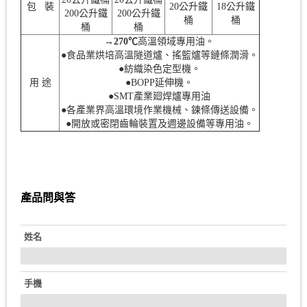
包 裝
20公升鐵
18公升鐵
200公升鐵
200公升鐵
桶
桶
桶
桶
→270℃
高溫領域專用油。
●食品業烘培高溫隧道爐、搖籃爐等鏈條潤滑。
●紡織染色定型機。
用 途
●BOPP延伸機。
●SMT產業廻焊爐專用油
●各產業界高溫環境作業機械、鍊條傳送設備。
●開放或密閉齒輪裝置及週邊設備等專用油。
產品問與答
姓名
手機