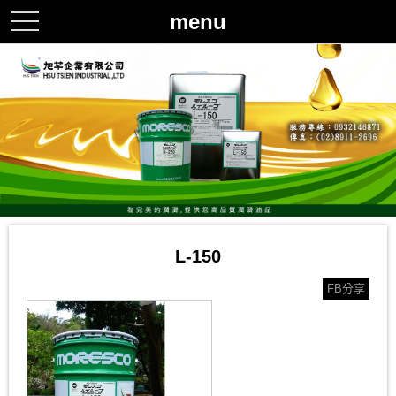
menu
toggle
navigation
L-150
FB分享