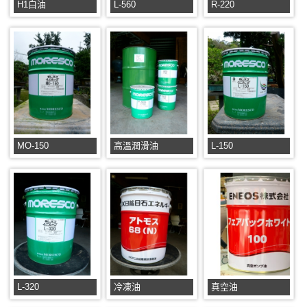
H1白油
L-560
R-220
MO-150
高溫潤滑油
L-150
L-320
冷凍油
真空油