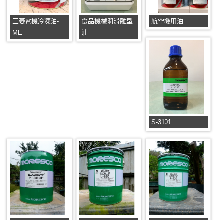
三菱電機冷凍油-
食品機械潤滑離型
航空機用油
ME
油
S-3101