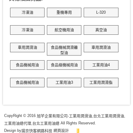
冷凍油
重機專用
L-320
冷凍油
航空機用油
真空油
車用潤滑油
食品機械潤滑離
車用潤滑油
型油
食品機械用油
食品級機械用油
工業用油4
食品機械用油
工業用油3
工業用潤滑脂
CopyRight © 2016
旭芊企業有限公司-工業用潤滑油,台北工業用潤滑油,
All Rights Reserved.
工業用油總代理,台北工業用油總
Design by
網頁設計
揚京快客網路科技