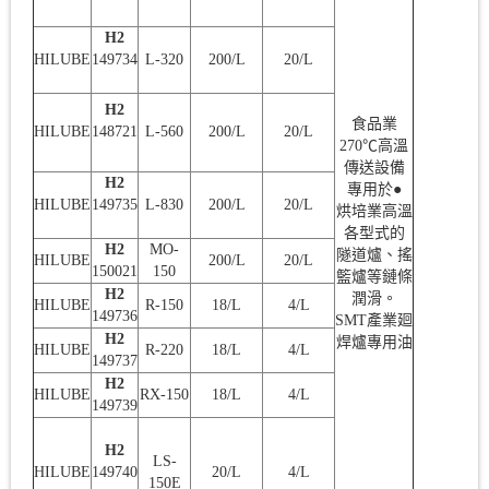
H2
HILUBE
149734
L-320
200/L
20/L
H2
食品業
HILUBE
148721
L-560
200/L
20/L
270℃高溫
傳送設備
H2
專用於●
HILUBE
149735
L-830
200/L
20/L
烘培業高溫
各型式的
H2
MO-
隧道爐、搖
HILUBE
200/L
20/L
150021
150
籃爐等鏈條
H2
潤滑。
HILUBE
R-150
18/L
4/L
149736
SMT產業廻
H2
焊爐專用油
HILUBE
R-220
18/L
4/L
149737
H2
HILUBE
RX-150
18/L
4/L
149739
H2
LS-
HILUBE
149740
20/L
4/L
150E