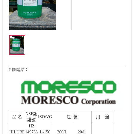
相關連結：
NSF認
品 名
ISO/VG
包 裝
用 途
證號
H2
HILUBE
149733
L-150
200/L
20/L