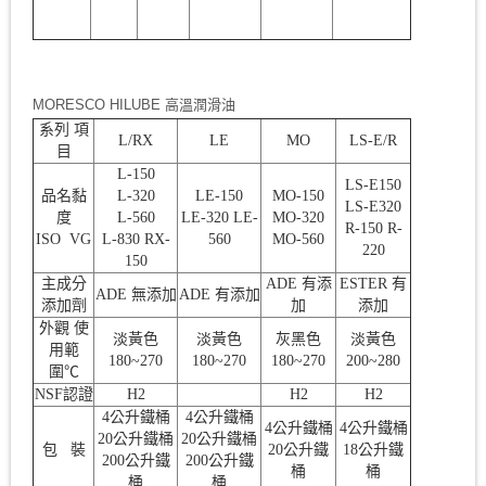
MORESCO HILUBE 高溫潤滑油
系列 項
L/RX
LE
MO
LS-E/R
目
L-150
LS-E150
品名黏
L-320
LE-150
MO-150
LS-E320
度
L-560
LE-320 LE-
MO-320
R-150 R-
ISO VG
L-830 RX-
560
MO-560
220
150
主成分
ADE 有添
ESTER 有
ADE 無添加
ADE 有添加
添加劑
加
添加
外觀 使
淡黃色
淡黃色
灰黑色
淡黃色
用範
180~270
180~270
180~270
200~280
圍℃
NSF認證
H2
H2
H2
4公升鐵桶
4公升鐵桶
4公升鐵桶
4公升鐵桶
20公升鐵桶
20公升鐵桶
包 裝
20公升鐵
18公升鐵
200公升鐵
200公升鐵
桶
桶
桶
桶