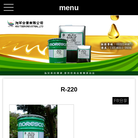
menu
toggle
navigation
R-220
FB分享