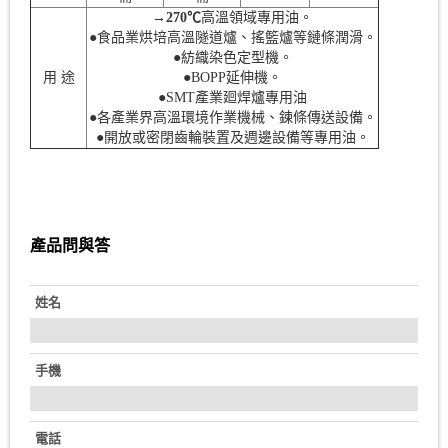
→270℃
高溫領域專用油。
●食品業烘培高溫隧道爐、搖籃爐等鏈條潤滑。
●紡織染色定型機。
用 途
●BOPP延伸機。
●SMT產業廻焊爐專用油
●各產業界高溫環境作業機械、鍊條傳送設備。
●開放或密閉齒輪裝置及週邊設備等專用油。
產品問與答
姓名
手機
電話